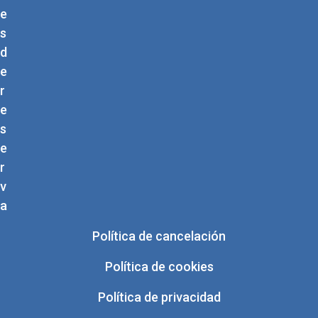
e
s
d
e
r
e
s
e
r
v
a
Política de cancelación
Política de cookies
Política de privacidad